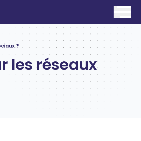
Ouvrir 
ociaux ?
ur les réseaux